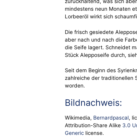
zurückhaltend, was sich aber
mindestens neun Monaten etw
Lorbeeröl wirkt sich schaumf
Die frisch gesiedete Alepposei
aber nach und nach die Farbe,
die Seife lagert. Schneidet m
Stück Alepposeife durch, sie
Seit dem Beginn des Syrienk
zahlreiche der traditionellen
worden.
Bildnachweis:
Wikimedia,
Bernardpascal
, l
Attribution-Share Alike
3.0 U
Generic
license.