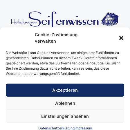
Cookie-Zustimmung
verwalten
Die Webseite kann Cookies verwenden, um einige ihrer Funktionen zu
gewährleisten. Dabei können zu diesem Zweck Geräteinformationen
gespeichert werden, etwa das Surfverhalten oder eindeutige IDs. Wenn
Eine Webseite von Wolfgang Frey – Journalist, Publizist und
Sie Ihre Zustimmung dazu nicht erteilen, kann es sein, das diese
Autor des Buchs «Die Renaissance der Seife».
Webseite nicht erwartungsgemäß funktioniert.
Akzeptieren
Ablehnen
Start
|
Kontakt
Impressum
|
Datenschutz
Einstellungen ansehen
Datenschutzerklärung
Impressum