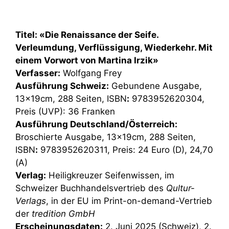
Titel: «Die Renaissance der Seife.
Verleumdung, Verflüssigung, Wiederkehr. Mit
einem Vorwort von Martina Irzik»
Verfasser:
Wolfgang Frey
Ausführung Schweiz:
Gebundene Ausgabe,
13x19cm, 288 Seiten, ISBN
:
9783952620304,
Preis (UVP): 36 Franken
Ausführung Deutschland/Österreich:
Broschierte Ausgabe, 13x19cm, 288 Seiten,
ISBN
:
9783952620311, Preis: 24 Euro (D), 24,70
(A)
Verlag:
Heiligkreuzer Seifenwissen, im
Schweizer Buchhandelsvertrieb des
Qultur-
Verlags
, in der EU im Print-on-demand-Vertrieb
der
tredition GmbH
Erscheinungsdaten:
2. Juni 2025 (Schweiz), 2.