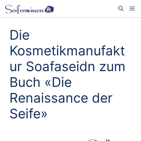
Zum
Me
Inhalt
springen
Die
Kosmetikmanufakt
ur Soafaseidn zum
Buch «Die
Renaissance der
Seife»